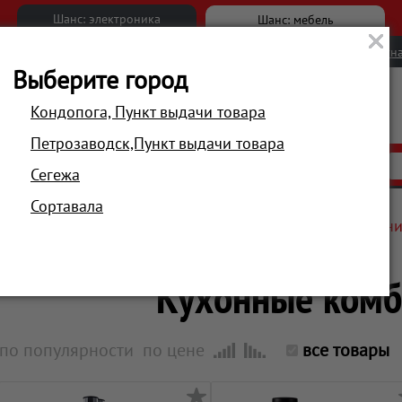
Шанс: электроника
Шанс: мебель
Новости
Вакансии
Обратна
Выберите город
Кондопога, Пункт выдачи товара
Петрозаводск,Пункт выдачи товара
АКЦИИ
РАСПРОДАЖА
МАГАЗИНЫ
Сегежа
Сортавала
Главная
Техника для кухни
Для нарезки и смешиван
Кухонные ком
по популярности
по цене
все товары