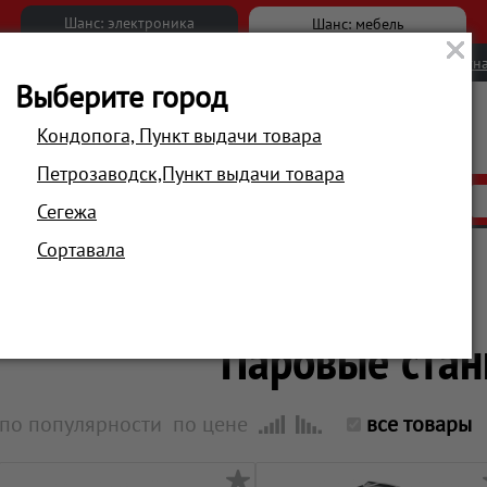
Шанс: электроника
Шанс: мебель
Новости
Вакансии
Обратна
Выберите город
Кондопога, Пункт выдачи товара
Петрозаводск,Пункт выдачи товара
АКЦИИ
РАСПРОДАЖА
МАГАЗИНЫ
Сегежа
Сортавала
Главная
Техника для дома
Для ухода за одеждой
Паровые ста
по популярности
по цене
все товары