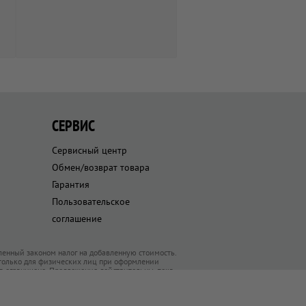
СЕРВИС
Сервисный центр
Обмен/возврат товара
Гарантия
Пользовательское
соглашение
ленный законом налог на добавленную стоимость.
 только для физических лиц при оформлении
ра ограничено. Предложения действительны, пока