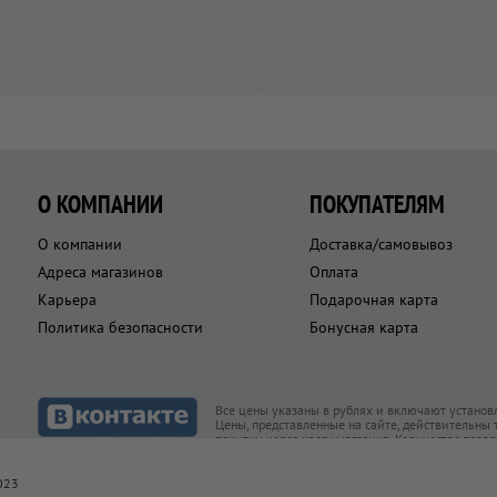
О КОМПАНИИ
ПОКУПАТЕЛЯМ
О компании
Доставка/самовывоз
Адреса магазинов
Оплата
Карьера
Подарочная карта
Политика безопасности
Бонусная карта
Все цены указаны в рублях и включают установ
Цены, представленные на сайте, действительны
покупки через кассу магазина. Количество това
товар есть в наличии
023