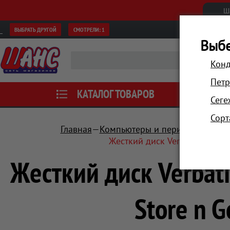
Ш
ВЫБРАТЬ ДРУГОЙ
СМОТРЕЛИ:
1
Выбе
Конд
Петр
КАТАЛОГ ТОВАРОВ
АКЦИИ
Сеге
Сорт
Главная
Компьютеры и периферия
Нос
Жесткий диск Verbatim USB 3.
Жесткий диск Verbat
Store n 