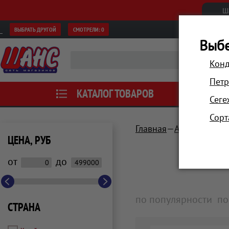
Ш
ВЫБРАТЬ ДРУГОЙ
СМОТРЕЛИ:
0
Выбе
Конд
Петр
КАТАЛОГ ТОВАРОВ
АКЦИИ
Сеге
Сорт
Главная
Аксессуары
ЦЕНА, РУБ
от
до
по популярности
по
СТРАНА