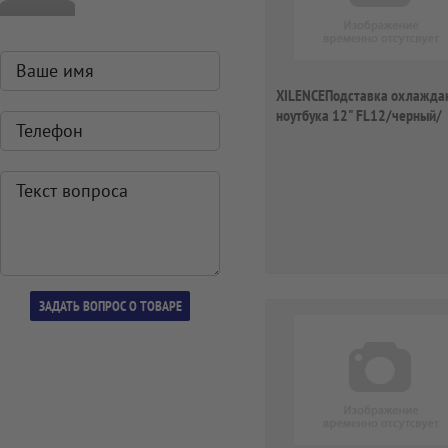
XILENCEПодставка охлажд
ноутбука 12" FL12/черный/
безвентилятор...