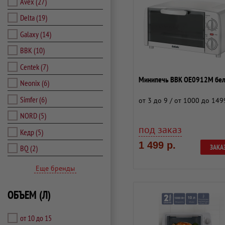
Avex
(27)
Delta
(19)
Galaxy
(14)
BBK
(10)
Centek
(7)
Минипечь BBK OE0912M бел
Neonix
(6)
Simfer
(6)
от 3 до 9 / от 1000 до 149
NORD
(5)
под заказ
Кедр
(5)
1 499 р.
ЗАКА
BQ
(2)
Еще бренды
ОБЪЕМ (Л)
от 10 до 15