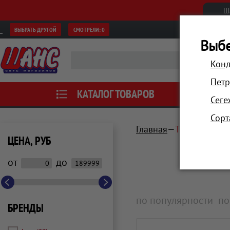
Ш
ВЫБРАТЬ ДРУГОЙ
СМОТРЕЛИ:
0
Выбе
Конд
Петр
КАТАЛОГ ТОВАРОВ
АКЦИИ
Сеге
Сорт
Главная
Техника для 
ЦЕНА, РУБ
от
до
по популярности
по
БРЕНДЫ