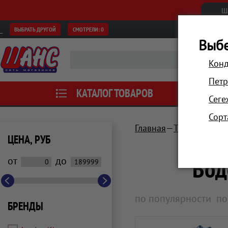
Ш
ВЫБРАТЬ ДРУГОЙ
СМОТРЕЛИ:
0
Выбе
Конд
Петр
КАТАЛОГ ТОВАРОВ
АКЦИИ
Сеге
Сорт
Главная
Техника для 
ЦЕНА, РУБ
Вод
от
до
по популярности
по
БРЕНДЫ