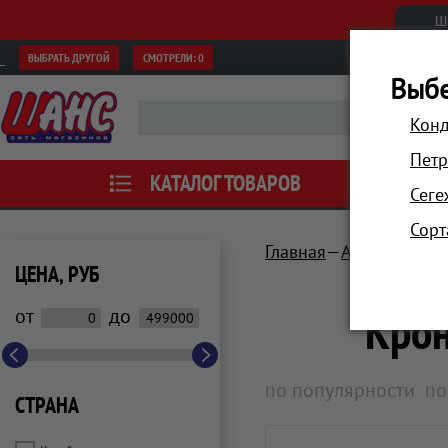
Ш
ВЫБРАТЬ ДРУГОЙ
СМОТРЕЛИ:
0
Выбе
Конд
Петр
КАТАЛОГ ТОВАРОВ
АКЦИИ
Сеге
Сорт
Главная
Аксессуары
ЦЕНА, РУБ
Крон
от
до
по популярности
по
СТРАНА