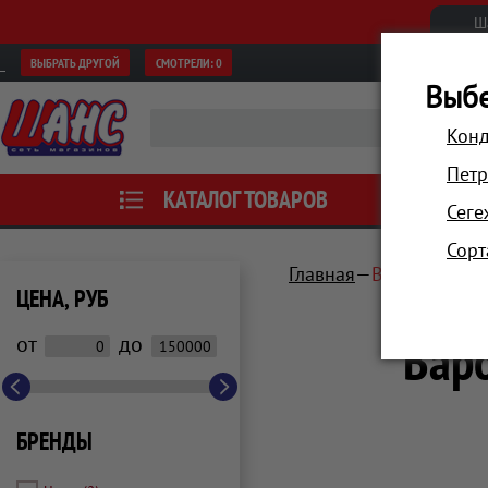
Ш
ВЫБРАТЬ ДРУГОЙ
СМОТРЕЛИ:
0
Выбе
Конд
Петр
КАТАЛОГ ТОВАРОВ
АКЦИИ
Сеге
Сорт
Главная
Встраиваема
ЦЕНА, РУБ
Варо
от
до
БРЕНДЫ