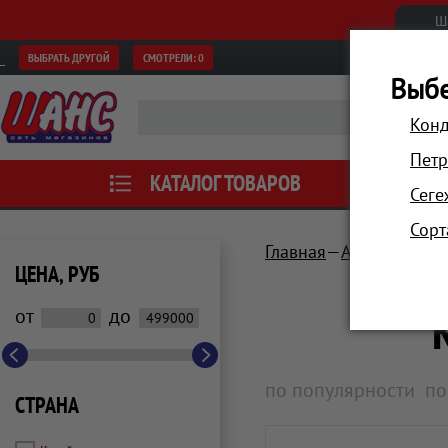
Ш
ВЫБРАТЬ ДРУГОЙ
СМОТРЕЛИ:
0
Выбе
Конд
Петр
КАТАЛОГ ТОВАРОВ
АКЦИИ
Сеге
Сорт
Главная
Аксессуары
ЦЕНА, РУБ
от
до
по популярности
по
СТРАНА