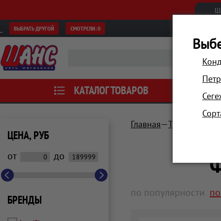
Ш
ВЫБРАТЬ ДРУГОЙ
СМОТРЕЛИ:
0
Выбе
Конд
Петр
КАТАЛОГ ТОВАРОВ
АКЦИИ
Сеге
Сорт
Главная
Техника для 
ЦЕНА, РУБ
Ф
от
до
по популярности
по
БРЕНДЫ