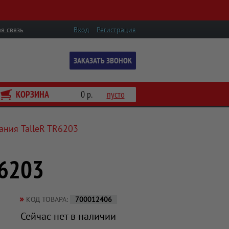
я связь
Вход
Регистрация
ЗАКАЗАТЬ ЗВОНОК
КОРЗИНА
0 р.
пусто
ания TalleR TR6203
R6203
»
КОД ТОВАРА:
700012406
Сейчас нет в наличии