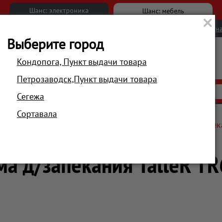
Шанс: электроника
Шанс: мебель
Новости
Вакансии
Обратна
Выберите город
Кондопога, Пункт выдачи товара
Петрозаводск,Пункт выдачи товара
АКЦИИ
РАСПРОДАЖА
МАГАЗИНЫ
Сегежа
Сортавала
суда, хранение
Формы для запекания
Форма д/запек
а д/запекания TalleR T