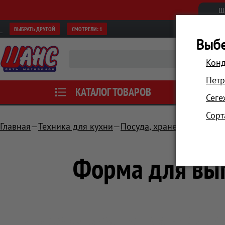
Ш
ВЫБРАТЬ ДРУГОЙ
СМОТРЕЛИ:
1
Выбе
Конд
Петр
КАТАЛОГ ТОВАРОВ
АКЦИИ
Сеге
Сорт
Главная
Техника для кухни
Посуда, хранение
Формы
Форма для вып