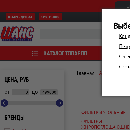
Ш
ВЫБРАТЬ ДРУГОЙ
СМОТРЕЛИ:
0
Выбе
Конд
Петр
КАТАЛОГ ТОВАРОВ
АКЦИИ
Сеге
Сорт
Главная
Аксессуары
ЦЕНА, РУБ
от
до
ФИЛЬТРЫ УГОЛЬНЫЕ
БРЕНДЫ
ФИЛЬТРЫ
ЖИРОПОГЛОЩАЮЩИЕ