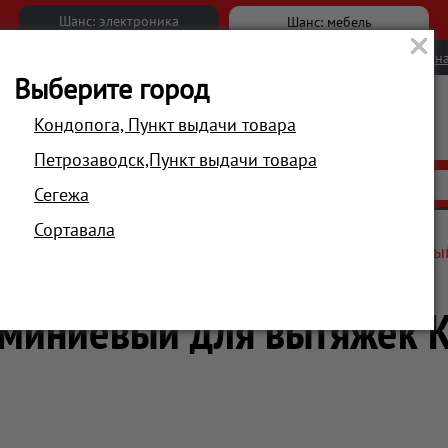
Шанс: электроника
Шанс: мебель
Новости
Вакансии
Обратна
Выберите город
Кондопога, Пункт выдачи товара
Петрозаводск,Пункт выдачи товара
АКЦИИ
РАСПРОДАЖА
МАГАЗИНЫ
Сегежа
Сортавала
жек
Фильтры жиропоглощающие
Фильтр алюминиевый
миниевый для вытяжек K