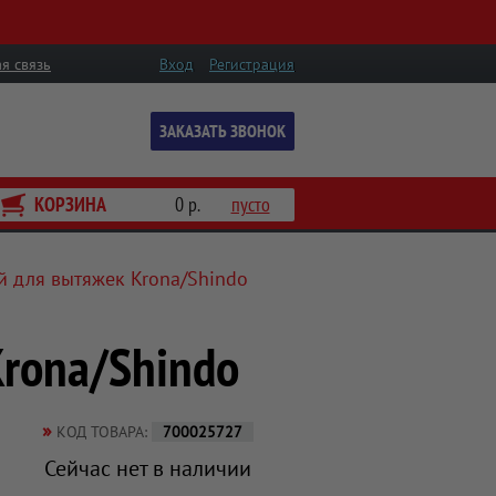
я связь
Вход
Регистрация
ЗАКАЗАТЬ ЗВОНОК
КОРЗИНА
0 р.
пусто
 для вытяжек Krona/Shindo
rona/Shindo
»
КОД ТОВАРА:
700025727
Сейчас нет в наличии