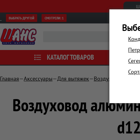
Ш
ВЫБРАТЬ ДРУГОЙ
СМОТРЕЛИ:
1
Выбе
Конд
Петр
КАТАЛОГ ТОВАРОВ
АКЦИИ
Сеге
Сорт
Главная
Аксессуары
Для вытяжек
Воздуховоды
Во
Воздуховод алюмин
d12