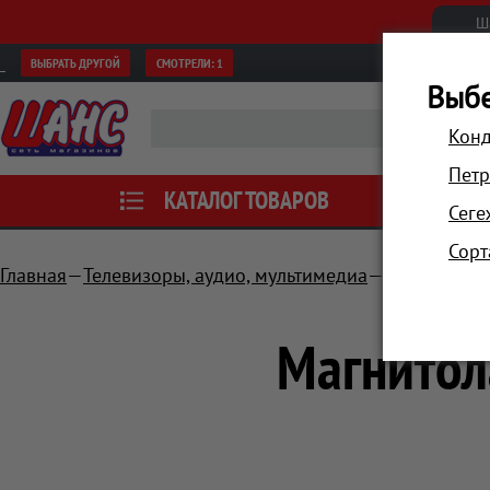
Ш
ВЫБРАТЬ ДРУГОЙ
СМОТРЕЛИ:
1
Выбе
Конд
Петр
КАТАЛОГ ТОВАРОВ
АКЦИИ
Сеге
Сорт
Главная
Телевизоры, аудио, мультимедиа
Стационарн
Магнитол