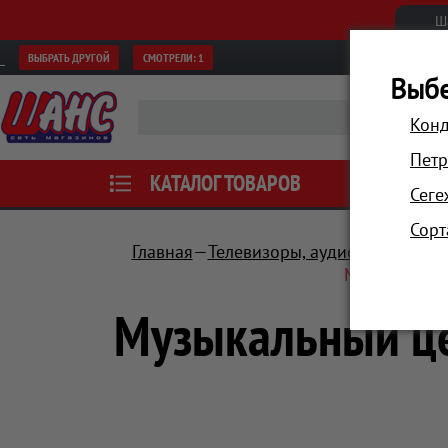
Ш
ВЫБРАТЬ ДРУГОЙ
СМОТРЕЛИ:
1
Выбе
Конд
Петр
КАТАЛОГ ТОВАРОВ
АКЦИИ
Сеге
Сорт
Главная
Телевизоры, аудио, мультиме
Музыкальный
Музыкальный це