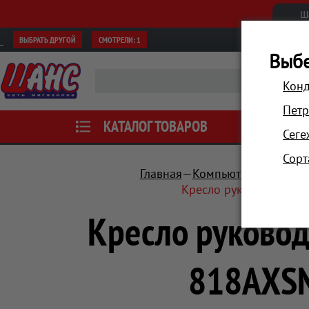
Ш
ВЫБРАТЬ ДРУГОЙ
СМОТРЕЛИ:
1
Выбе
Конд
Петр
КАТАЛОГ ТОВАРОВ
АКЦИИ
Сеге
Сорт
Главная
Компьютеры и пери
Кресло руководителя 
Кресло руковод
818AXSN