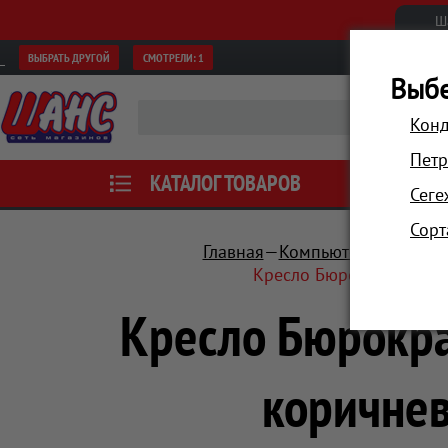
Ш
ВЫБРАТЬ ДРУГОЙ
СМОТРЕЛИ:
1
Выбе
Конд
Петр
КАТАЛОГ ТОВАРОВ
АКЦИИ
Сеге
Сорт
Главная
Компьютеры и пери
Кресло Бюрократ CH-1
Кресло Бюрокр
коричне