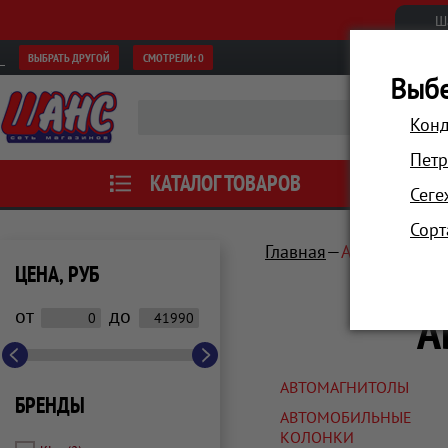
Ш
ВЫБРАТЬ ДРУГОЙ
СМОТРЕЛИ:
0
Выбе
Конд
Петр
КАТАЛОГ ТОВАРОВ
АКЦИИ
Сеге
Сорт
Главная
Автотовары, 
ЦЕНА, РУБ
А
от
до
АВТОМАГНИТОЛЫ
БРЕНДЫ
АВТОМОБИЛЬНЫЕ
КОЛОНКИ