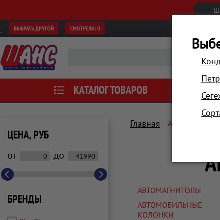
Ш
ВЫБРАТЬ ДРУГОЙ
СМОТРЕЛИ:
0
Выбе
Конд
Петр
КАТАЛОГ ТОВАРОВ
АКЦИИ
Сеге
Сорт
Главная
Автотовары, 
ЦЕНА, РУБ
А
от
до
АВТОМАГНИТОЛЫ
БРЕНДЫ
АВТОМОБИЛЬНЫЕ
КОЛОНКИ