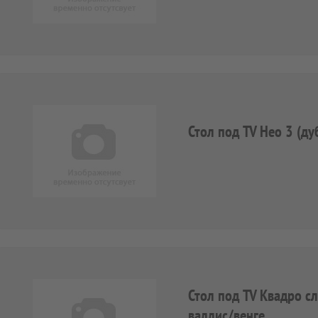
Стол под TV Нео 3 (д
Стол под TV Квадро с
валлис/венге