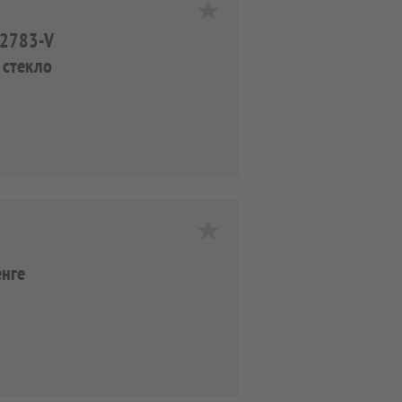
TV2783-V
 стекло
енге