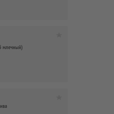
уб млечный)
лива