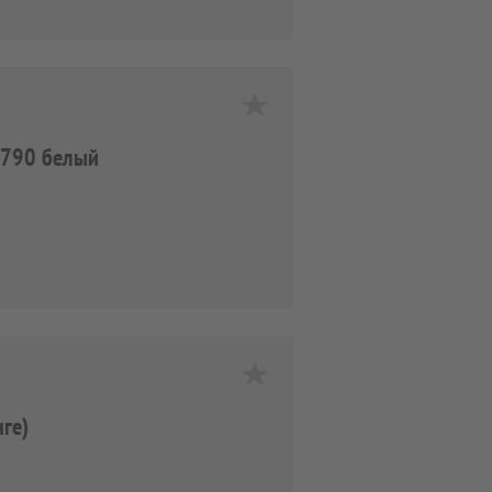
V3790 белый
нге)