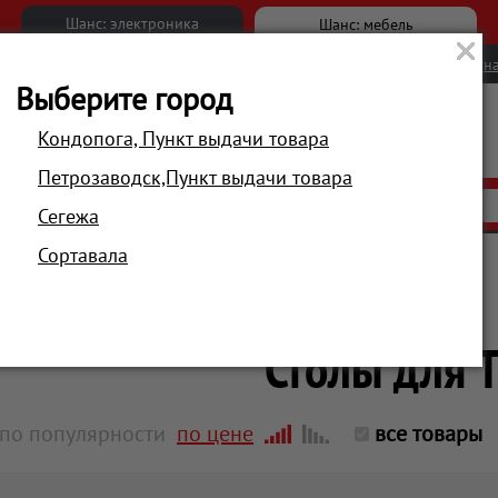
Шанс: электроника
Шанс: мебель
Новости
Вакансии
Обратна
Выберите город
Кондопога, Пункт выдачи товара
Петрозаводск,Пункт выдачи товара
АКЦИИ
РАСПРОДАЖА
МАГАЗИНЫ
Сегежа
Сортавала
Главная
Аксессуары
Кронштейны, столы, полки
Столы для 
по популярности
по цене
все товары