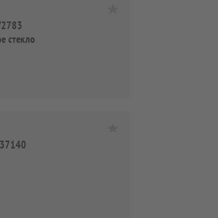
TV2783
ое стекло
TV37140