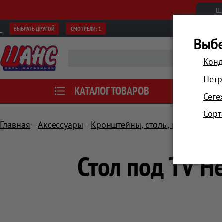
Ш
ВЫБРАТЬ ДРУГОЙ
СМОТРЕЛИ:
1
Выбе
Конд
Петр
КАТАЛОГ ТОВАРОВ
АКЦИИ
Сеге
Сорт
Главная
Аксессуары
Кронштейны, столы, полки
Стол
Стол под TV Н