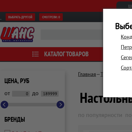
Ш
ВЫБРАТЬ ДРУГОЙ
СМОТРЕЛИ:
0
Выбе
Конд
Петр
КАТАЛОГ ТОВАРОВ
АКЦИИ
Сеге
Сорт
Главная
Техника для 
ЦЕНА, РУБ
Настольны
от
до
по популярности
по
БРЕНДЫ