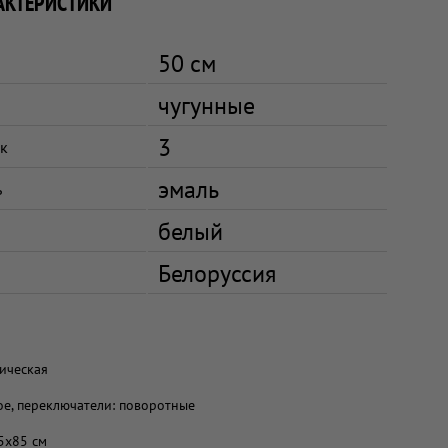
АКТЕРИСТИКИ
50 см
чугунные
3
к
эмаль
ь
белый
Белоруссия
рическая
ое, переключатели: поворотные
.5x85 см