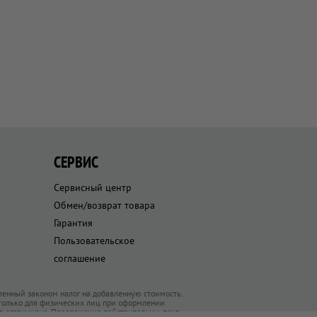
СЕРВИС
Сервисный центр
Обмен/возврат товара
Гарантия
Пользовательское
соглашение
ленный законом налог на добавленную стоимость.
 только для физических лиц при оформлении
ра ограничено. Предложения действительны, пока