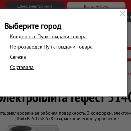
Шанс: электроника
Шанс: мебель
Новости
Вакансии
Обратна
Выберите город
Кондопога, Пункт выдачи товара
Петрозаводск,Пункт выдачи товара
АКЦИИ
РАСПРОДАЖА
МАГАЗИНЫ
Сегежа
Сортавала
иты, настольные плитки
Электроплиты
Электроплита Г
Электроплита Гефест 514
ита, эмалированная рабочая поверхность, 3 конфорки, электрич
л, ШхГхВ: 50x58.5x85 см, механическое управление