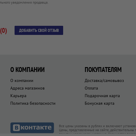
льного уведомления продавца.
(0)
ДОБАВИТЬ СВОЙ ОТЗЫВ
О КОМПАНИИ
ПОКУПАТЕЛЯМ
О компании
Доставка/самовывоз
Адреса магазинов
Оплата
Карьера
Подарочная карта
Политика безопасности
Бонусная карта
Все цены указаны в рублях и включают установ
Цены, представленные на сайте, действительны
покупки через кассу магазина. Количество това