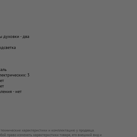
ы духовки - два
одсветка
маль
лектрических: 3
ет
ет
ления - нет
 технические характеристики и комплектацию у продавца.
обой право изменять характеристики товара, его внешний вид и