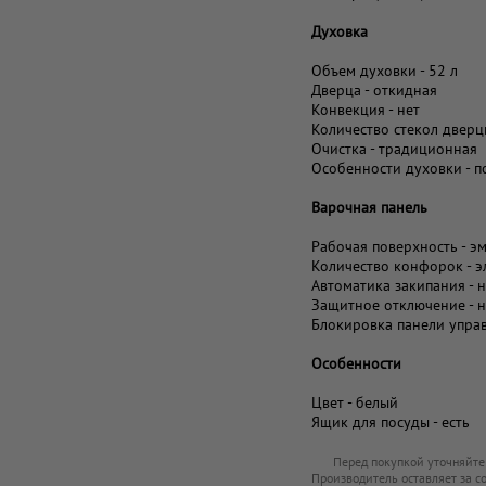
Духовка
Объем духовки - 52 л
Дверца - откидная
Конвекция - нет
Количество стекол дверц
Очистка - традиционная
Особенности духовки - п
Варочная панель
Рабочая поверхность - э
Количество конфорок - э
Автоматика закипания - н
Защитное отключение - н
Блокировка панели управ
Особенности
Цвет - белый
Ящик для посуды - есть
Перед покупкой уточняйте
Производитель оставляет за с