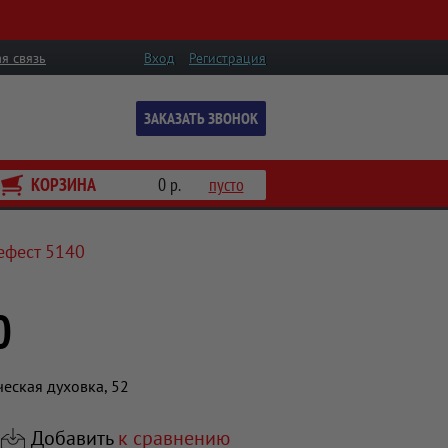
я связь
Вход
Регистрация
ЗАКАЗАТЬ ЗВОНОК
КОРЗИНА
0 р.
пусто
ефест 5140
0
еская духовка, 52
Добавить
к сравнению