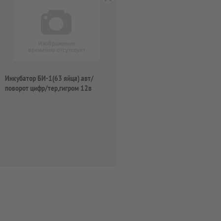
Инкубатор БИ-1(63 яйца) авт/
поворот цифр/тер,гигром 12в