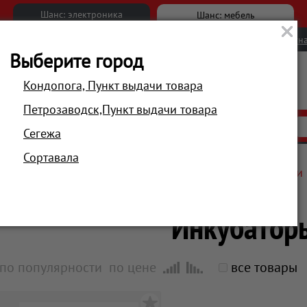
Шанс: электроника
Шанс: мебель
Новости
Вакансии
Обратна
Выберите город
Кондопога, Пункт выдачи товара
Петрозаводск,Пункт выдачи товара
АКЦИИ
РАСПРОДАЖА
МАГАЗИНЫ
Сегежа
Сортавала
Главная
Техника для кухни
Другие товары для кухни
Инкубатор
по популярности
по цене
все товары