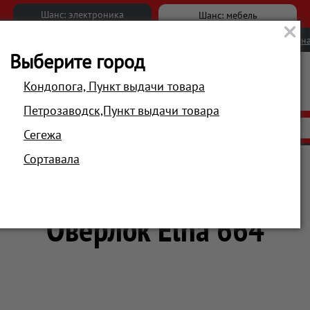
Шанс: электроника
Шанс: мебель
Новости
Вакансии
Обратна
Выберите город
Кондопога, Пункт выдачи товара
Петрозаводск,Пункт выдачи товара
АКЦИИ
РАСПРОДАЖА
МАГАЗИНЫ
Сегежа
Сортавала
 ухода за одеждой
Оверлоки
Оверлок Elna 664
Оверлок Elna 664