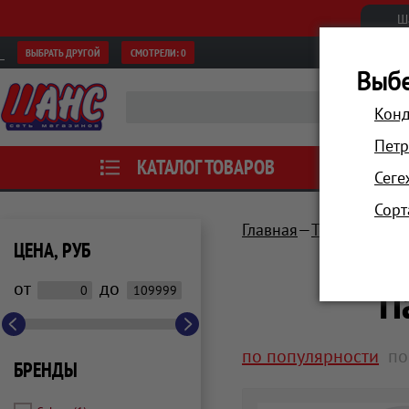
Ш
ВЫБРАТЬ ДРУГОЙ
СМОТРЕЛИ:
0
Выбе
Конд
Петр
КАТАЛОГ ТОВАРОВ
АКЦИИ
Сеге
Сорт
Главная
Техника для
ЦЕНА, РУБ
П
от
до
по популярности
по
БРЕНДЫ