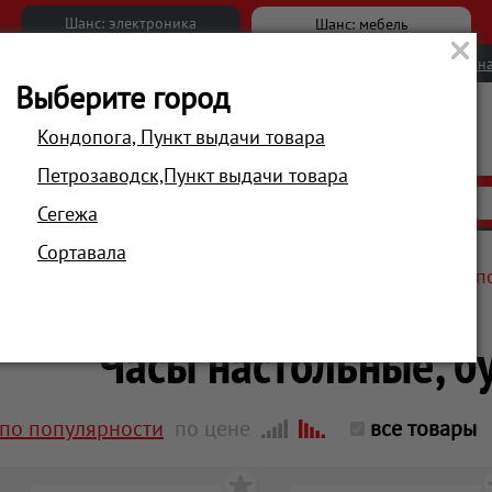
Шанс: электроника
Шанс: мебель
Новости
Вакансии
Обратна
Выберите город
Кондопога, Пункт выдачи товара
Петрозаводск,Пункт выдачи товара
АКЦИИ
РАСПРОДАЖА
МАГАЗИНЫ
Сегежа
Сортавала
Главная
Техника для дома
Часы, радиобудильники, п
Часы настольные, б
по популярности
по цене
все товары