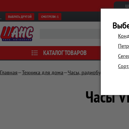
Ш
ВЫБРАТЬ ДРУГОЙ
СМОТРЕЛИ:
1
Выбе
Конд
Петр
КАТАЛОГ ТОВАРОВ
АКЦИИ
Сеге
Сорт
Главная
Техника для дома
Часы, радиобудильники, п
Часы V