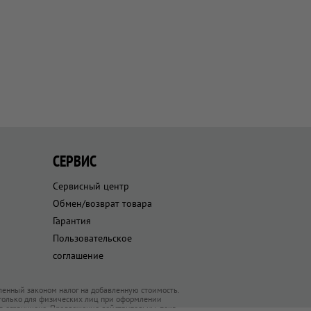
СЕРВИС
Сервисный центр
Обмен/возврат товара
Гарантия
Пользовательское
соглашение
ленный законом налог на добавленную стоимость.
 только для физических лиц при оформлении
ра ограничено. Предложения действительны, пока