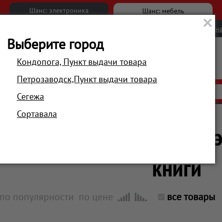
Шанс: электроника
Шанс: мебель
Новости
Вакансии
Обратна
Выберите город
Кондопога, Пункт выдачи товара
Петрозаводск,Пункт выдачи товара
АКЦИИ
РАСПРОДАЖА
МАГАЗИНЫ
Сегежа
Сортавала
Ноутбуки, планшеты, 
книги
по популярности
по цене
все товары