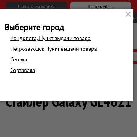
Шанс: электроника
Шанс: мебель
Новости
Вакансии
Обратна
Выберите город
Кондопога, Пункт выдачи товара
Петрозаводск,Пункт выдачи товара
АКЦИИ
РАСПРОДАЖА
МАГАЗИНЫ
Сегежа
Сортавала
ход за волосами
Щипцы
Стайлер Galaxy GL4621
Стайлер Galaxy GL4621