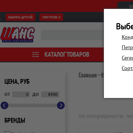
Ш
ВЫБРАТЬ ДРУГОЙ
СМОТРЕЛИ:
0
Выбе
Конд
Петр
КАТАЛОГ ТОВАРОВ
АКЦИИ
Сеге
Сорт
Главная
Красота и зд
ЦЕНА, РУБ
от
до
по популярности
по
БРЕНДЫ