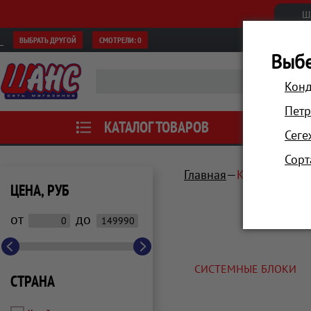
Ш
ВЫБРАТЬ ДРУГОЙ
СМОТРЕЛИ:
0
Выбе
Конд
Петр
КАТАЛОГ ТОВАРОВ
АКЦИИ
Сеге
Сорт
Главная
Компьютеры 
ЦЕНА, РУБ
от
до
СИСТЕМНЫЕ БЛОКИ
СТРАНА