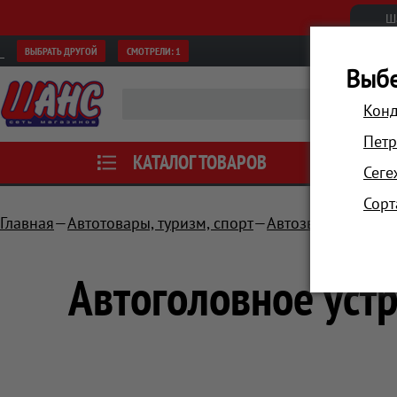
Ш
ВЫБРАТЬ ДРУГОЙ
СМОТРЕЛИ:
1
Выбе
Конд
Петр
КАТАЛОГ ТОВАРОВ
АКЦИИ
Сеге
Сорт
Главная
Автотовары, туризм, спорт
Автозвук, мульти
Автоголовное устр