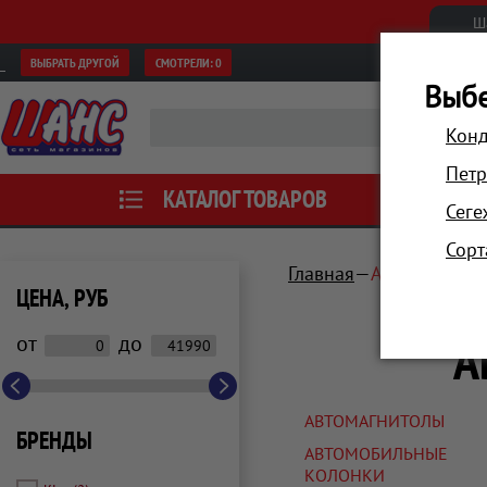
Ш
ВЫБРАТЬ ДРУГОЙ
СМОТРЕЛИ:
0
Выбе
Конд
Петр
КАТАЛОГ ТОВАРОВ
АКЦИИ
Сеге
Сорт
Главная
Автотовары, 
ЦЕНА, РУБ
А
от
до
АВТОМАГНИТОЛЫ
БРЕНДЫ
АВТОМОБИЛЬНЫЕ
КОЛОНКИ