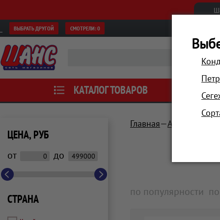
Ш
ВЫБРАТЬ ДРУГОЙ
СМОТРЕЛИ:
0
Выбе
Конд
Петр
КАТАЛОГ ТОВАРОВ
АКЦИИ
Сеге
Сорт
Главная
Аксессуары
ЦЕНА, РУБ
от
до
по популярности
по
СТРАНА