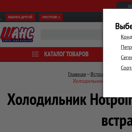
Ш
ВЫБРАТЬ ДРУГОЙ
СМОТРЕЛИ:
1
Выбе
Конд
Петр
КАТАЛОГ ТОВАРОВ
АКЦИИ
Сеге
Сорт
Главная
Встраиваемая те
Холодильник Hotpoint-Ar
Холодильник Hotpoin
встр