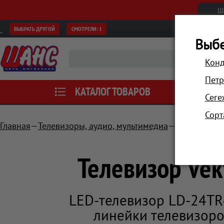
Ш
ВЫБРАТЬ ДРУГОЙ
СМОТРЕЛИ:
1
Выбе
Конд
Петр
КАТАЛОГ ТОВАРОВ
АКЦИИ
Сеге
Сорт
Главная
Телевизоры, аудио, мультимедиа
Телевизоры
Телевизор Ve
LED-телевизор LD-24TR
линейки телевизоро