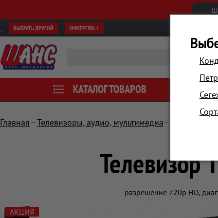
Ш
ВЫБРАТЬ ДРУГОЙ
СМОТРЕЛИ:
1
Выбе
Конд
Петр
КАТАЛОГ ТОВАРОВ
АКЦИИ
Сеге
Сорт
Главная
Телевизоры, аудио, мультимедиа
Телевизоры
Телевизор 
разрешение 720p HD, диаго
АКЦИЯ