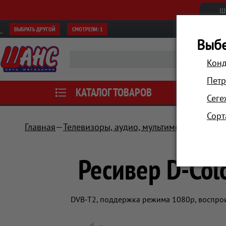
Ш
ВЫБРАТЬ ДРУГОЙ
СМОТРЕЛИ:
1
Выбе
Конд
Петр
КАТАЛОГ ТОВАРОВ
АКЦИИ
Сеге
Сорт
Главная
Телевизоры, аудио, мультимедиа
Телев
Ресивер D-
Ресивер D-Col
DVB-T2, поддержка режима 1080p, воспроиз