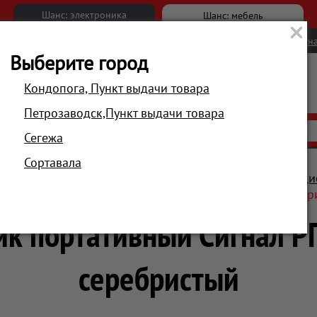
Шанс: электроника
Шанс: мебель
Новости
Вакансии
Обратна
Выберите город
Кондопога, Пункт выдачи товара
Петрозаводск,Пункт выдачи товара
АКЦИИ
РАСПРОДАЖА
МАГАЗИНЫ
Сегежа
Сортавала
визоры, аудио, мультимедиа
Портативное аудио
Ради
оприемник портативный Сигнал РП-107 черный/серебр
к портативный Сигнал Р
серебристый