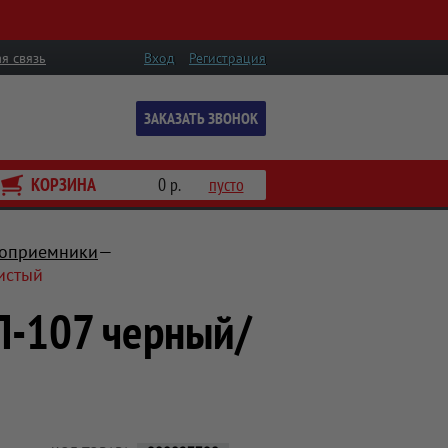
я связь
Вход
Регистрация
ЗАКАЗАТЬ ЗВОНОК
КОРЗИНА
0 р.
пусто
оприемники
истый
П-107 черный/