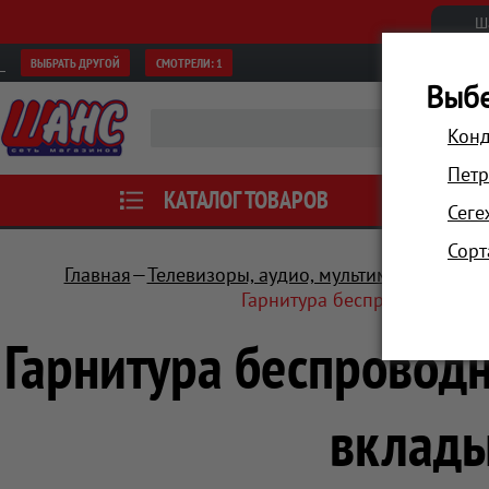
Ш
ВЫБРАТЬ ДРУГОЙ
СМОТРЕЛИ:
1
Выбе
Конд
Петр
КАТАЛОГ ТОВАРОВ
АКЦИИ
Сеге
Сорт
Главная
Телевизоры, аудио, мультимедиа
Науш
Гарнитура беспроводная Pl
Гарнитура беспроводн
вклад