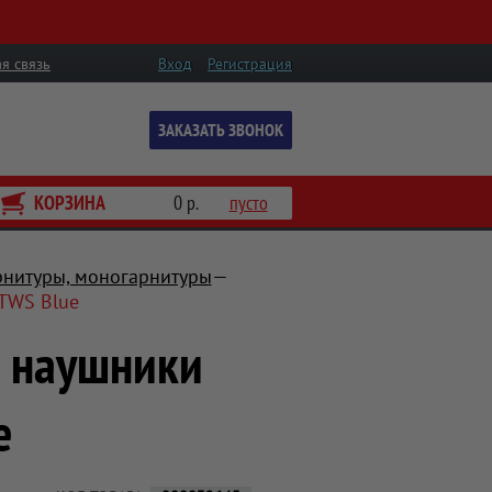
я связь
Вход
Регистрация
ЗАКАЗАТЬ ЗВОНОК
КОРЗИНА
0 р.
пусто
рнитуры, моногарнитуры
 TWS Blue
е наушники
e