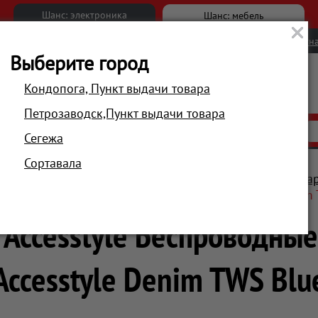
Шанс: электроника
Шанс: мебель
Новости
Вакансии
Обратна
Выберите город
Кондопога, Пункт выдачи товара
Петрозаводск,Пункт выдачи товара
АКЦИИ
РАСПРОДАЖА
МАГАЗИНЫ
Сегежа
Сортавала
ио, мультимедиа
Наушники и гарнитуры
Bluetooth га
 Accesstyle Беспроводные наушники Accesstyle Denim
Accesstyle Беспроводны
Accesstyle Denim TWS Blu