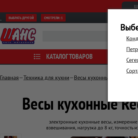
Ш
ВЫБРАТЬ ДРУГОЙ
СМОТРЕЛИ:
1
Выбе
Конд
Петр
КАТАЛОГ ТОВАРОВ
АКЦИИ
Сеге
Сорт
Главная
Техника для кухни
Весы кухонные
Весы ку
Весы кухонные Re
электронные кухонные весы, измерение
взвешивания, нагрузка до 8 кг, точность