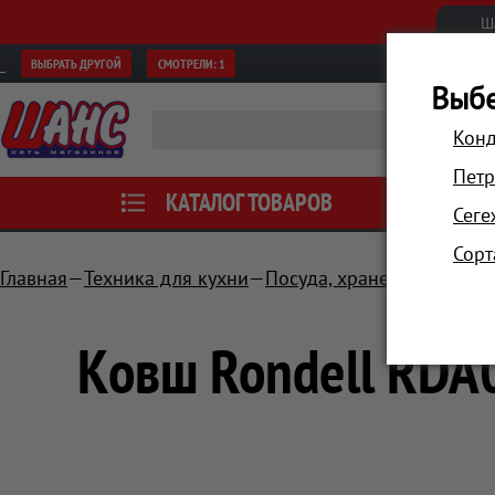
Ш
ВЫБРАТЬ ДРУГОЙ
СМОТРЕЛИ:
1
Выбе
Конд
Петр
КАТАЛОГ ТОВАРОВ
АКЦИИ
Сеге
Сорт
Главная
Техника для кухни
Посуда, хранение
Ковши
Ковш Rondell RDA0