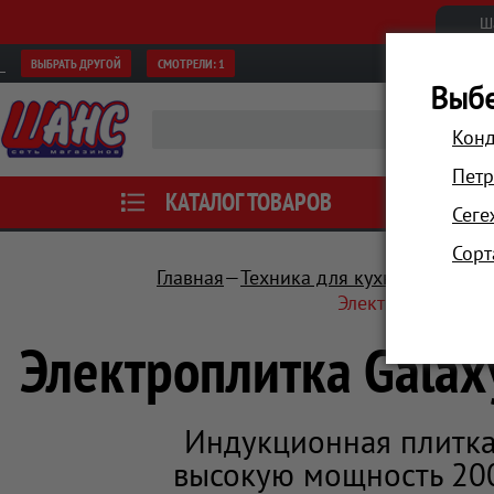
Ш
ВЫБРАТЬ ДРУГОЙ
СМОТРЕЛИ:
1
Выбе
Конд
Петр
КАТАЛОГ ТОВАРОВ
АКЦИИ
Сеге
Сорт
Главная
Техника для кухни
Плиты, 
Электроплитка Ga
Электроплитка Galax
Индукционная плитка
высокую мощность 200