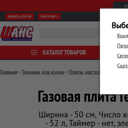
Ш
ВЫБРАТЬ ДРУГОЙ
СМОТРЕЛИ:
1
Выбе
Конд
Петр
КАТАЛОГ ТОВАРОВ
АКЦИИ
Сеге
Сорт
Главная
Техника для кухни
Плиты, настольные плитк
Газовая плита 
Ширина - 50 см, Число к
- 52 л, Таймер - нет, 