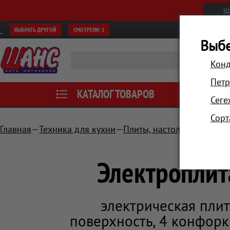
Ш
ВЫБРАТЬ ДРУГОЙ
СМОТРЕЛИ:
1
Выбе
Конд
Петр
КАТАЛОГ ТОВАРОВ
АКЦИИ
Сеге
Сорт
Главная
Техника для кухни
Плиты, настольные плитк
Электроплит
электрическая плит
поверхность, 4 конфорки