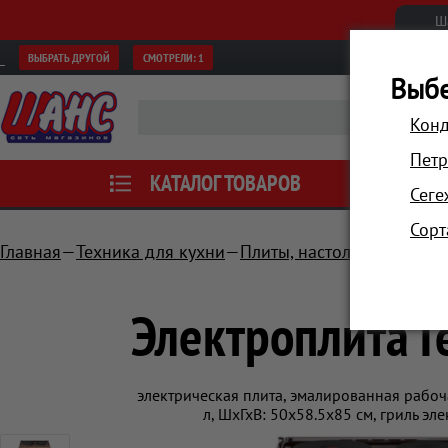
Ш
ВЫБРАТЬ ДРУГОЙ
СМОТРЕЛИ:
1
Выбе
Конд
Петр
КАТАЛОГ ТОВАРОВ
АКЦИИ
Сеге
Сорт
Главная
Техника для кухни
Плиты, настольные плитк
Электроплита Г
электрическая плита, эмалированная рабоч
л, ШхГхВ: 50x58.5x85 см, гриль э